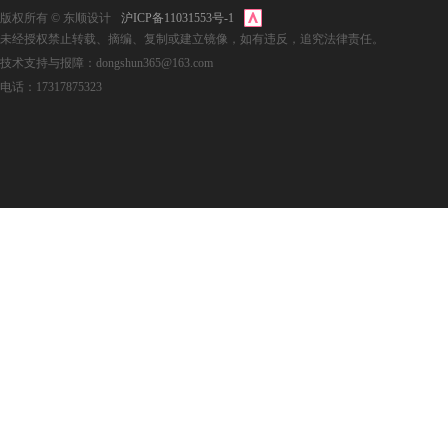
版权所有 © 东顺设计
沪ICP备11031553号-1
未经授权禁止转载、摘编、复制或建立镜像，如有违反，追究法律责任。
技术支持与报障：dongshun365@163.com
电话：17317875323