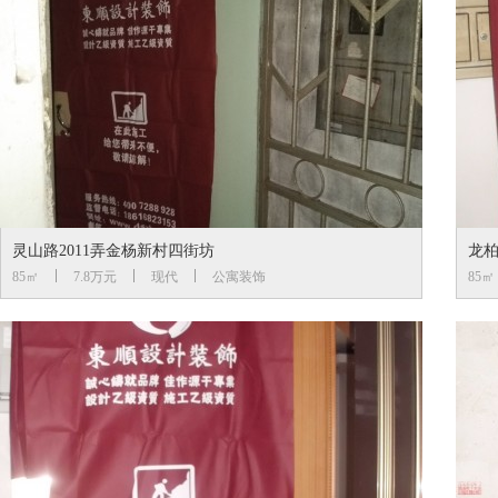
灵山路2011弄金杨新村四街坊
龙
85㎡
7.8万元
现代
公寓装饰
85㎡