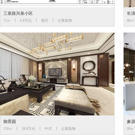
三泉路兴泉小区
长
72㎡
6.8万元
现代
公寓装饰
86㎡
御景园
象
118㎡
38.8万元
中式
公寓装饰
98㎡