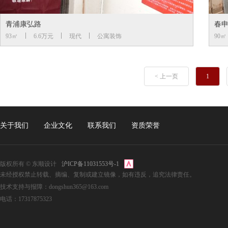
青浦康弘路
春申
93㎡
6.6万元
现代
公寓装饰
90㎡
< 上一页
1
关于我们
企业文化
联系我们
资质荣誉
版权所有 © 东顺设计
沪ICP备11031553号-1
未经授权禁止转载、摘编、复制或建立镜像，如有违反，追究法律责任。
技术支持与报障：dongshun365@163.com
电话：17317875323