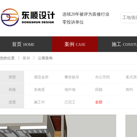
连续20年被评为装修行业
零投诉单位
首页
案例
施工
HOME
CASE
CONST
您的位置
案例
公寓装饰
类型
酒店会所
餐饮娱乐
办公空间
复式房
风格
东南亚
地中海
田园
简约
进度
施工中
已完工
全部