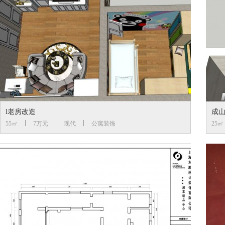
l老房改造
成山
55㎡
7万元
现代
公寓装饰
25㎡