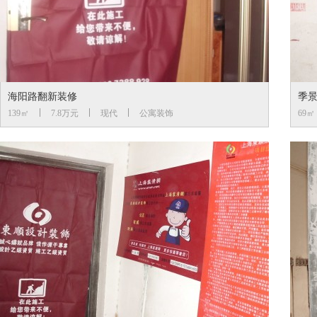
海阳路翻新装修
季
139㎡
7.8万元
现代
公寓装饰
69㎡