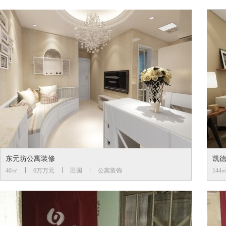
东元坊公寓装修
凯
40㎡
6万万元
田园
公寓装饰
144