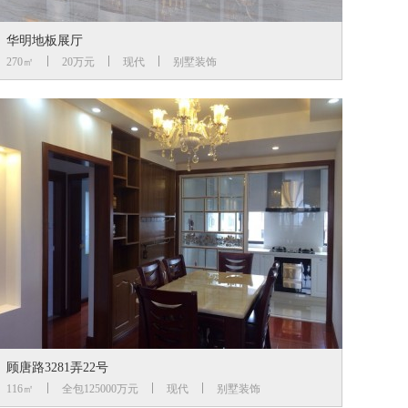
华明地板展厅
270㎡
20万元
现代
别墅装饰
顾唐路3281弄22号
116㎡
全包125000万元
现代
别墅装饰