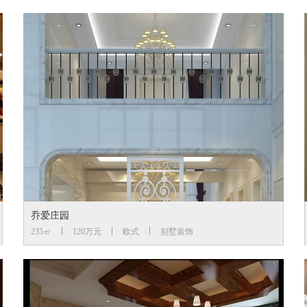
乔爱庄园
235㎡
120万元
欧式
别墅装饰