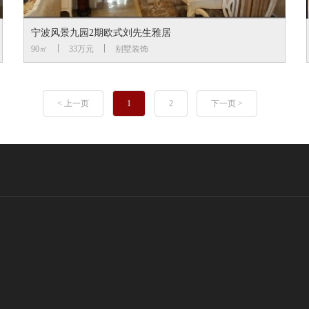
宁波风景九园2期欧式刘先生雅居
90㎡
33万元
别墅装饰
< 上一页
1
2
下一页 >
。