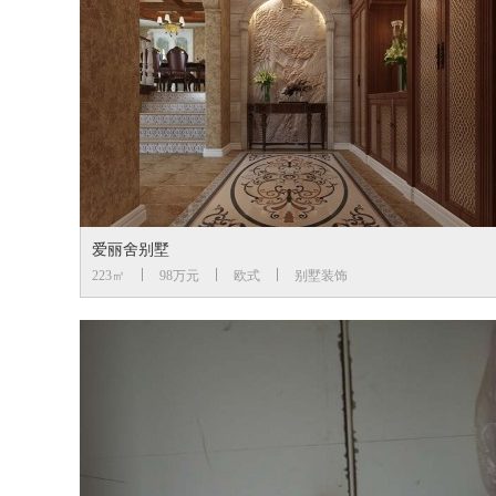
爱丽舍别墅
223㎡
98万元
欧式
别墅装饰