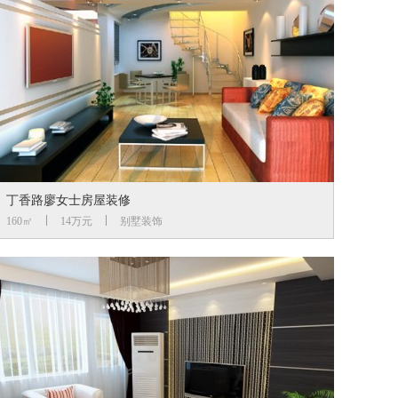
丁香路廖女士房屋装修
160㎡
14万元
别墅装饰