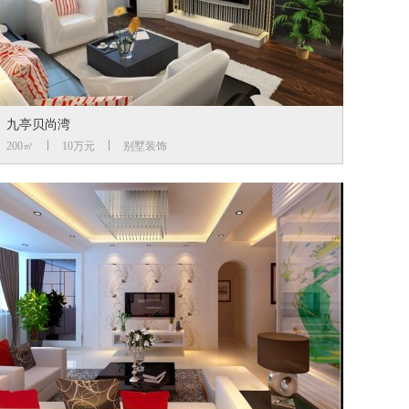
九亭贝尚湾
200㎡
10万元
别墅装饰