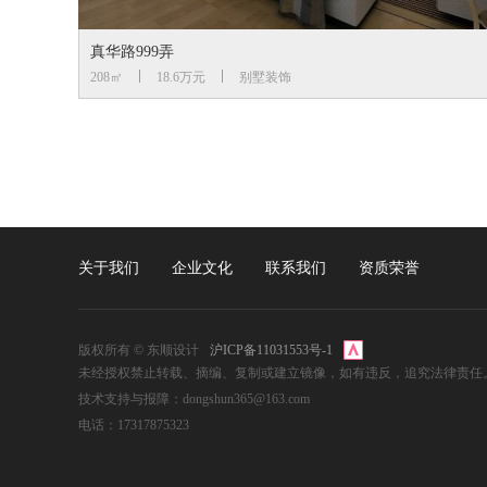
真华路999弄
208㎡
18.6万元
别墅装饰
关于我们
企业文化
联系我们
资质荣誉
版权所有 © 东顺设计
沪ICP备11031553号-1
未经授权禁止转载、摘编、复制或建立镜像，如有违反，追究法律责任
技术支持与报障：dongshun365@163.com
电话：17317875323