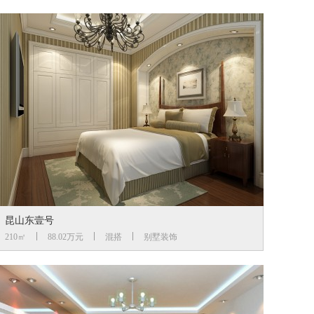
昆山东壹号
210㎡
88.02万元
混搭
别墅装饰