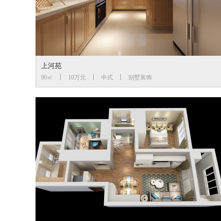
上河苑
90㎡
10万元
中式
别墅装饰