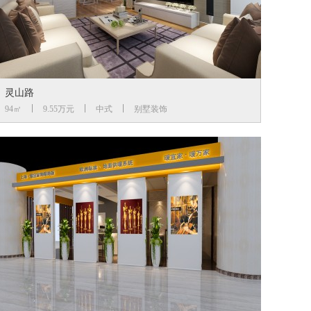
灵山路
94㎡
9.55万元
中式
别墅装饰