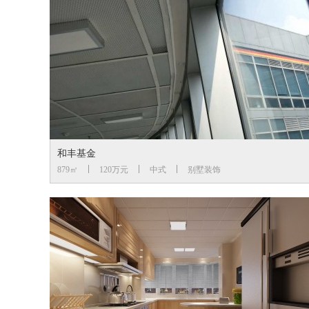
和丰基金
879㎡
120万元
中式
别墅装饰