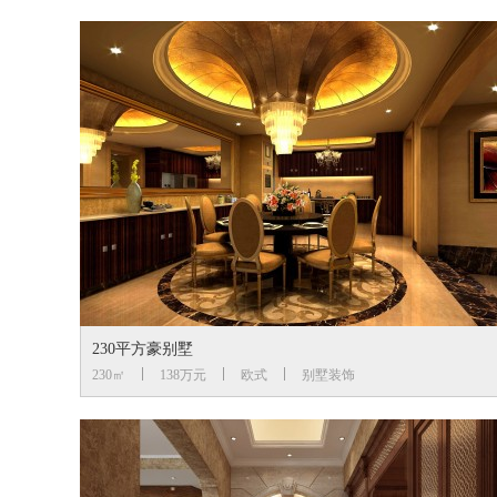
230平方豪别墅
230㎡
138万元
欧式
别墅装饰