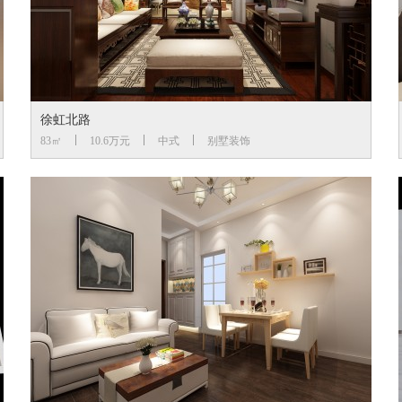
徐虹北路
83㎡
10.6万元
中式
别墅装饰