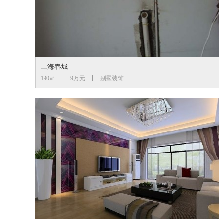
上海春城
190㎡
9万元
别墅装饰