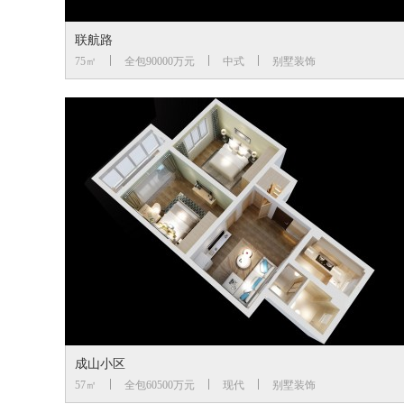
联航路
75㎡
全包90000万元
中式
别墅装饰
成山小区
57㎡
全包60500万元
现代
别墅装饰