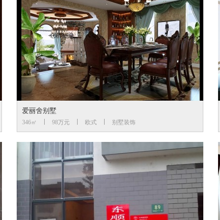
爱丽舍别墅
346㎡
98万元
欧式
别墅装饰