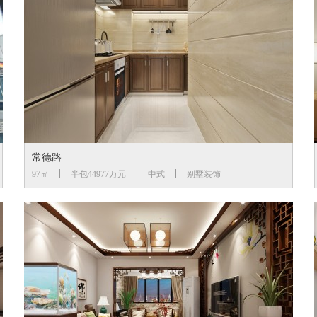
常德路
97㎡
半包44977万元
中式
别墅装饰