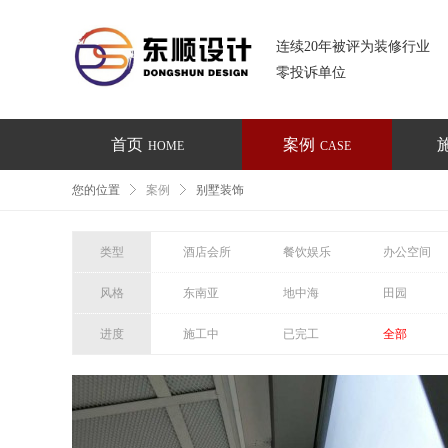
连续20年被评为装修行业
零投诉单位
首页
案例
HOME
CASE
您的位置
案例
别墅装饰
类型
酒店会所
餐饮娱乐
办公空间
风格
东南亚
地中海
田园
进度
施工中
已完工
全部