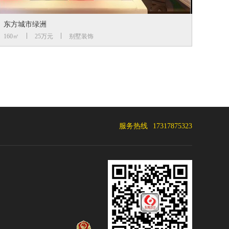
东方城市绿洲
160㎡
25万元
别墅装饰
服务热线
17317875323