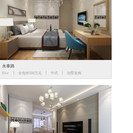
永泰路
63㎡
全包96500万元
中式
别墅装饰