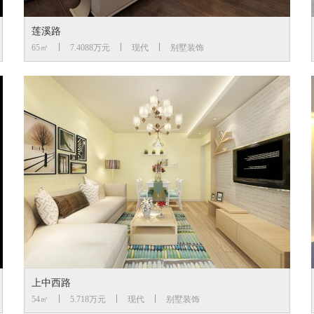
莲溪路
65㎡
7.4088万元
现代
别墅装饰
上中西路
54㎡
5.718万元
现代
别墅装饰