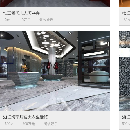
七宝老街北大街44弄
松
15㎡
1.5万元
餐饮娱乐
180
浙江海宁貂皮大衣生活馆
浙
1500㎡
600万元
餐饮娱乐
500