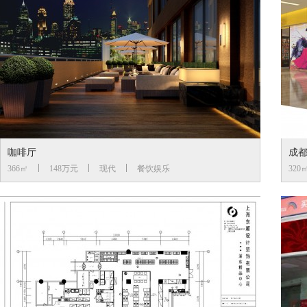
咖啡厅
成
366㎡
148万元
现代
餐饮娱乐
320