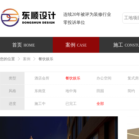
连续20年被评为装修行业
零投诉单位
首页
案例
施工
HOME
CASE
CONST
您的位置
案例
餐饮娱乐
类型
酒店会所
餐饮娱乐
办公空间
复式房
风格
东南亚
地中海
田园
简约
进度
施工中
已完工
全部