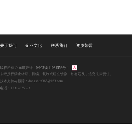
关于我们
企业文化
联系我们
资质荣誉
版权所有 © 东顺设计
沪ICP备11031553号-1
未经授权禁止转载、摘编、复制或建立镜像，如有违反，追究法律责任。
技术支持与报障：dongshun365@163.com
电话：17317875323