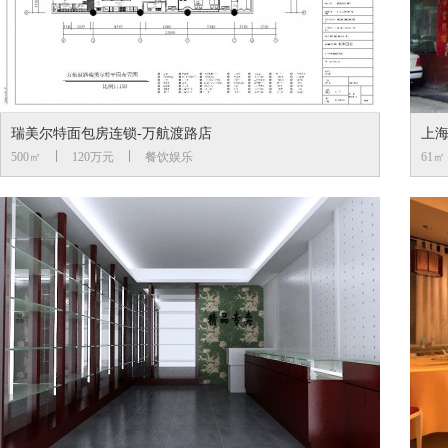
瑞美尔特面包房连锁-万航渡路店
上
500㎡
120万元
餐饮娱乐
61㎡