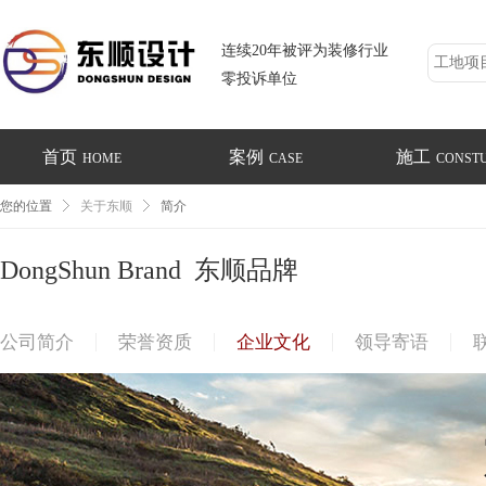
连续20年被评为装修行业
零投诉单位
首页
案例
施工
HOME
CASE
CONST
您的位置
关于东顺
简介
DongShun Brand 东顺品牌
公司简介
荣誉资质
企业文化
领导寄语