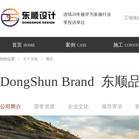
连续20年被评为装修行业
零投诉单位
首页
案例
施工
HOME
CASE
CONST
您的位置
关于东顺
简介
DongShun Brand 东顺
公司简介
荣誉资质
企业文化
领导寄语